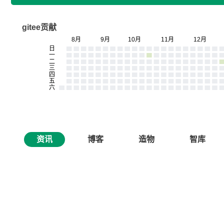
gitee贡献
资讯
博客
造物
智库