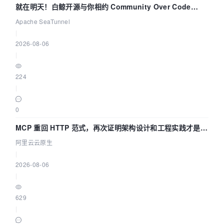
就在明天！白鲸开源与你相约 Community Over Code
Asia 2026 主题演讲！
Apache SeaTunnel
|
2026-08-06
|
224
|
0
MCP 重回 HTTP 范式，再次证明架构设计和工程实践才是稀
缺资源
阿里云云原生
|
2026-08-06
|
629
|