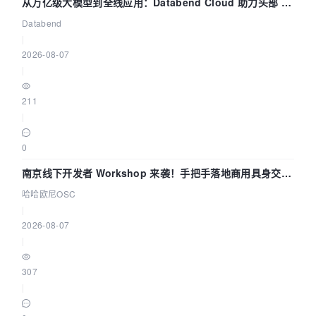
从万亿级大模型到全线应用：Databend Cloud 助力头部 AI
企业构建全链路 Trace 数据管道
Databend
|
2026-08-07
|
211
|
0
南京线下开发者 Workshop 来袭！手把手落地商用具身交互
智能 Agent 应用
哈哈欧尼OSC
|
2026-08-07
|
307
|