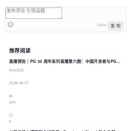
0/500
发 布
推荐阅读
直播预告｜PG 30 周年系列直播第六期：中国开发者与PG内
核——我们改得动吗？我们贡献了什么？
IvorySQL
|
2026-08-07
|
224
|
0