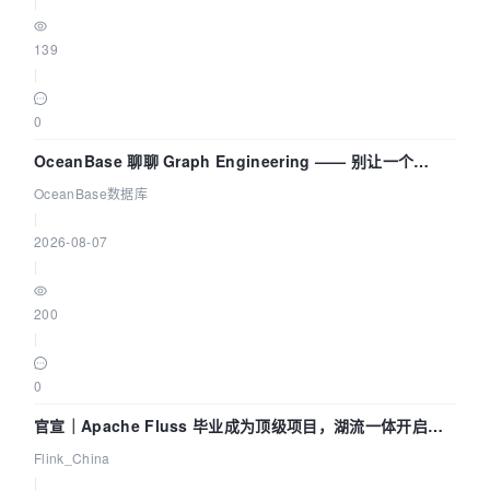
|
139
|
0
OceanBase 聊聊 Graph Engineering —— 别让一个
Agent 既当运动员又
OceanBase数据库
|
2026-08-07
|
200
|
0
官宣｜Apache Fluss 毕业成为顶级项目，湖流一体开启
Agentic Lake 全面实时化时代
Flink_China
|