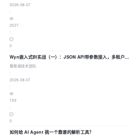
2026-08-07
|
2527
|
0
Wyn嵌入式BI实战（一）：JSON API带参数接入，多租户数
据源配置指南 | 葡萄城技术团队
葡萄城技术团队
|
2026-08-07
|
159
|
0
如何给 AI Agent 挑一个靠谱的解析工具？