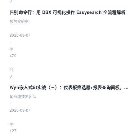
0
告别命令行：用 DBX 可视化操作 Easysearch 全流程解析
极限实验室
|
2026-08-07
|
470
|
0
Wyn嵌入式BI实战（三）：仪表板筛选器+报表查询面板，参
数联动全闭环
葡萄城技术团队
|
2026-08-07
|
127
|