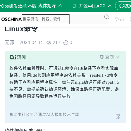
媒体矩阵
vOps研发效能
开源中国APP
切
登录
Linux命令
无邪_
2024-04-15
217
0
复制
软件依赖库管理时，可通过ll命令在lib路径下查看实际库
路径，使用ldd检测应用程序的依赖关系。readelf -d命令
有助于查看应用程序属性。需注意nijia编译可能对rpath支
持不足，需提前确认编译环境，确保库路径正确配置，避
免因路径问题导致程序运行失败。
总结由社区平台通过AI大模型技术生成
软件依赖库的问题：