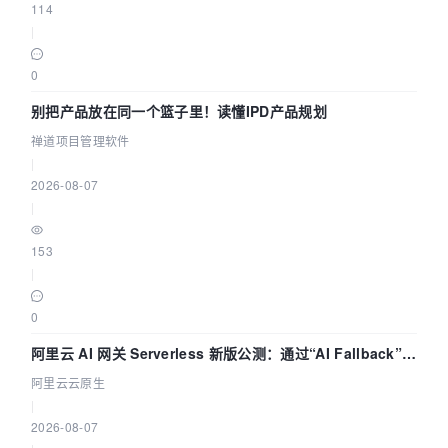
114
|
0
别把产品放在同一个篮子里！读懂IPD产品规划
禅道项目管理软件
|
2026-08-07
|
153
|
0
阿里云 AI 网关 Serverless 新版公测：通过“AI Fallback”与
拓扑可视化构建 AI 流量治理底座
阿里云云原生
|
2026-08-07