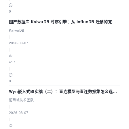
0
国产数据库 KaiwuDB 时序引擎：从 InfluxDB 迁移的完整
技术路径
KaiwuDB
|
2026-08-07
|
417
|
0
Wyn嵌入式BI实战（二）：直连模型与直连数据集怎么选，
参数为什么不生效？| 葡萄城技术团队
葡萄城技术团队
|
2026-08-07
|