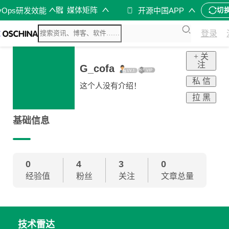
媒体矩阵
vOps研发效能
开源中国APP
切
登录
+ 关
注
G_cofa
私 信
这个人没有介绍！
拉 黑
基础信息
0
4
3
0
经验值
粉丝
关注
文章总量
技术雷达