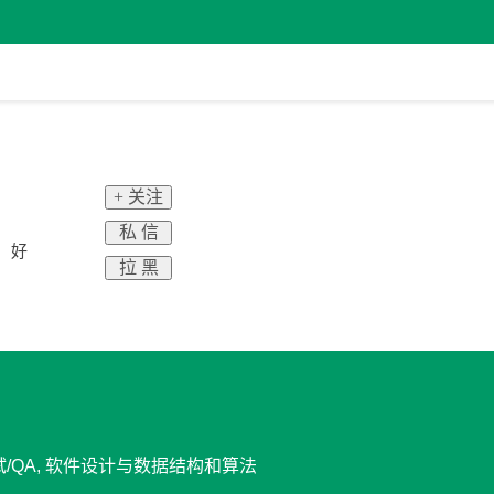
+ 关注
私 信
了，好
拉 黑
试/QA, 软件设计与数据结构和算法