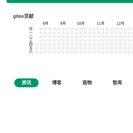
gitee贡献
资讯
博客
造物
智库