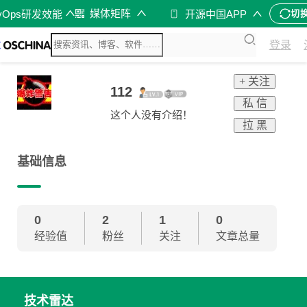
媒体矩阵
vOps研发效能
开源中国APP
切
登录
+ 关注
112
私 信
这个人没有介绍！
拉 黑
基础信息
0
2
1
0
经验值
粉丝
关注
文章总量
技术雷达