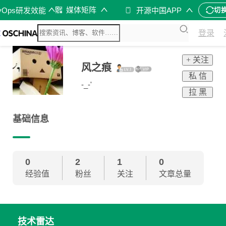
媒体矩阵
vOps研发效能
开源中国APP
切
登录
+ 关注
风之痕
私 信
-_-'
拉 黑
基础信息
0
2
1
0
经验值
粉丝
关注
文章总量
技术雷达