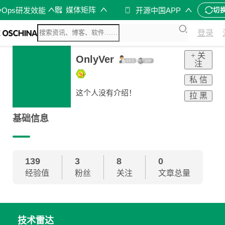
媒体矩阵
vOps研发效能
开源中国APP
切
登录
+ 关
OnlyVer
注
私 信
这个人没有介绍！
拉 黑
基础信息
139
3
8
0
经验值
粉丝
关注
文章总量
技术雷达