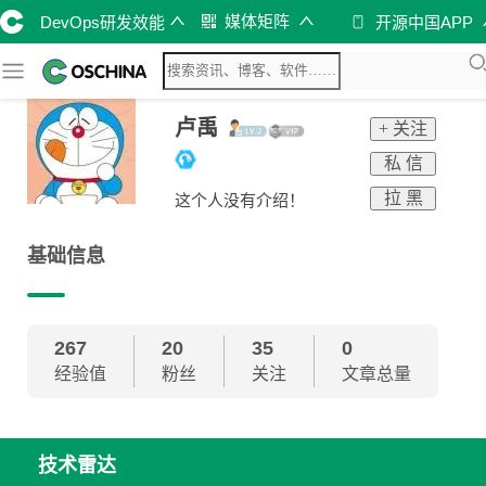
媒体矩阵
DevOps研发效能
开源中国APP
卢禹
+ 关注
私 信
拉 黑
这个人没有介绍！
基础信息
267
20
35
0
经验值
粉丝
关注
文章总量
技术雷达