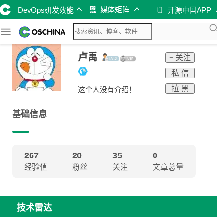
媒体矩阵
DevOps研发效能
开源中国APP
卢禹
+ 关注
私 信
拉 黑
这个人没有介绍！
基础信息
267
20
35
0
经验值
粉丝
关注
文章总量
技术雷达