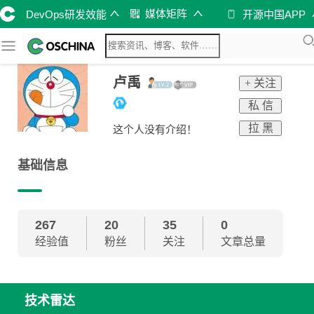
媒体矩阵
DevOps研发效能
开源中国APP
卢禹
+ 关注
私 信
拉 黑
这个人没有介绍！
基础信息
267
20
35
0
经验值
粉丝
关注
文章总量
技术雷达