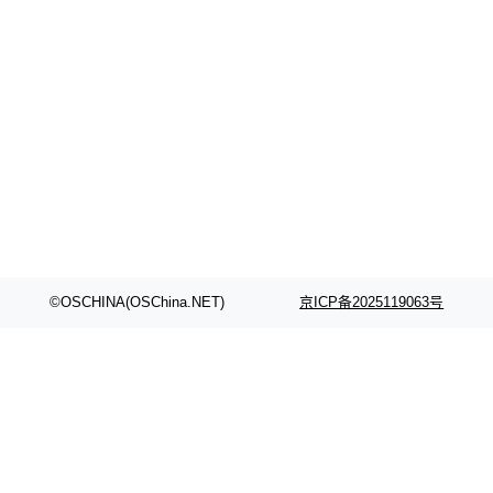
©OSCHINA(OSChina.NET)
京ICP备2025119063号