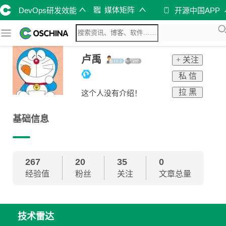
媒体矩阵
DevOps研发效能
开源中国APP
卢禹
+ 关注
私 信
拉 黑
这个人没有介绍！
基础信息
267
20
35
0
经验值
粉丝
关注
文章总量
技术雷达