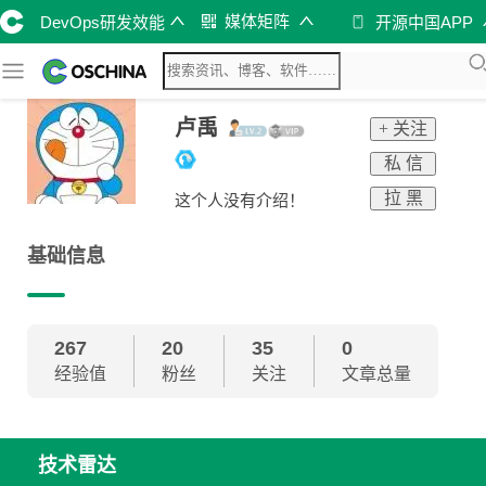
媒体矩阵
DevOps研发效能
开源中国APP
卢禹
+ 关注
私 信
拉 黑
这个人没有介绍！
基础信息
267
20
35
0
经验值
粉丝
关注
文章总量
技术雷达