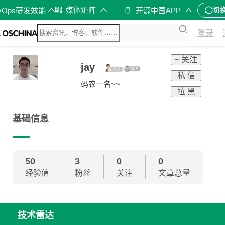
媒体矩阵
vOps研发效能
开源中国APP
切
登录
+ 关注
jay_
私 信
码农一名~~
拉 黑
基础信息
50
3
0
0
经验值
粉丝
关注
文章总量
技术雷达