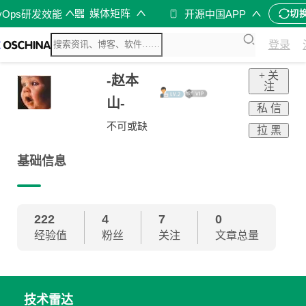
媒体矩阵
vOps研发效能
开源中国APP
切
登录
+ 关
-赵本
注
山-
私 信
不可或缺
拉 黑
基础信息
222
4
7
0
经验值
粉丝
关注
文章总量
技术雷达