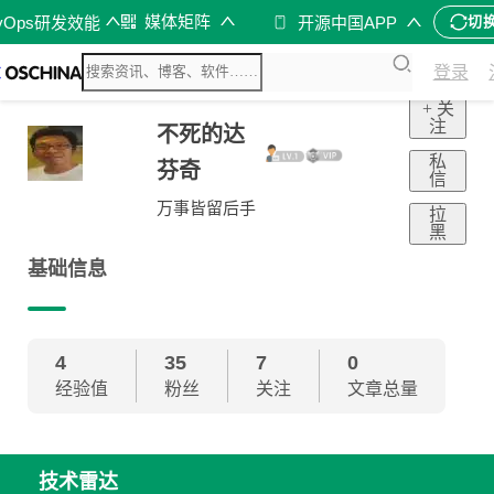
媒体矩阵
vOps研发效能
开源中国APP
切
登录
+ 关
注
不死的达
私
芬奇
信
万事皆留后手
拉
黑
基础信息
4
35
7
0
经验值
粉丝
关注
文章总量
技术雷达