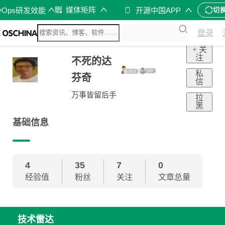
媒体矩阵
vOps研发效能
开源中国APP
切
登录
+ 关
注
不死的达
私
芬奇
信
万事皆留后手
拉
黑
基础信息
4
35
7
0
经验值
粉丝
关注
文章总量
技术雷达