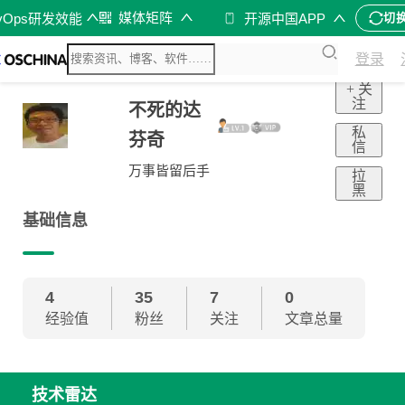
媒体矩阵
vOps研发效能
开源中国APP
切
登录
+ 关
注
不死的达
私
芬奇
信
万事皆留后手
拉
黑
基础信息
4
35
7
0
经验值
粉丝
关注
文章总量
技术雷达