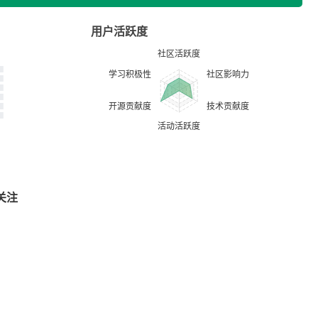
用户活跃度
关注