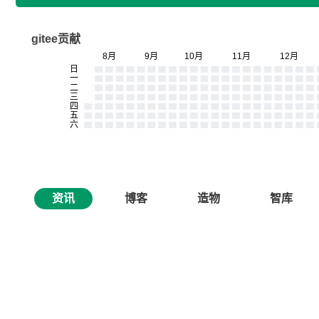
gitee贡献
资讯
博客
造物
智库