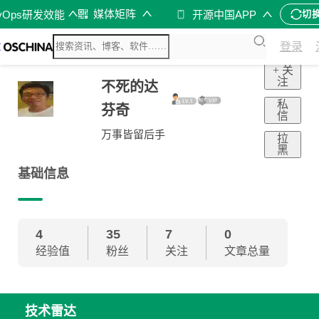
媒体矩阵
vOps研发效能
开源中国APP
切
登录
+ 关
注
不死的达
私
芬奇
信
万事皆留后手
拉
黑
基础信息
4
35
7
0
经验值
粉丝
关注
文章总量
技术雷达