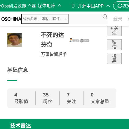
媒体矩阵
vOps研发效能
开源中国APP
切
登录
+ 关
注
不死的达
私
芬奇
信
万事皆留后手
拉
黑
基础信息
4
35
7
0
经验值
粉丝
关注
文章总量
技术雷达