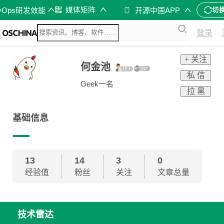
媒体矩阵
vOps研发效能
开源中国APP
切
登录
+ 关注
何金池
私 信
Geek一名
拉 黑
基础信息
13
14
3
0
经验值
粉丝
关注
文章总量
技术雷达