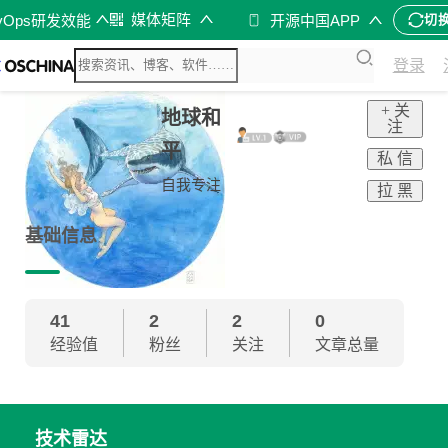
媒体矩阵
vOps研发效能
开源中国APP
切
登录
+ 关
地球和
注
平
私 信
自我专注
拉 黑
基础信息
41
2
2
0
经验值
粉丝
关注
文章总量
技术雷达