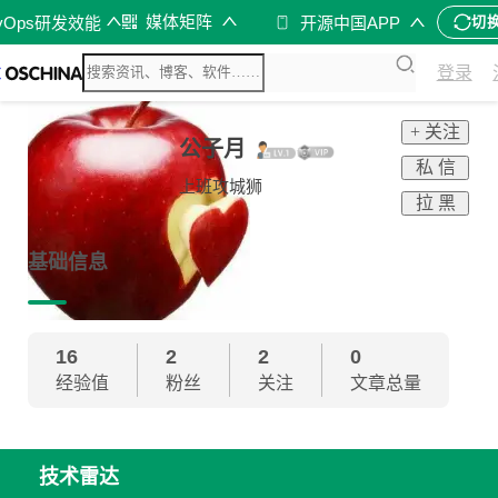
媒体矩阵
vOps研发效能
开源中国APP
切
登录
+ 关注
公子月
私 信
上班攻城狮
拉 黑
基础信息
16
2
2
0
经验值
粉丝
关注
文章总量
技术雷达