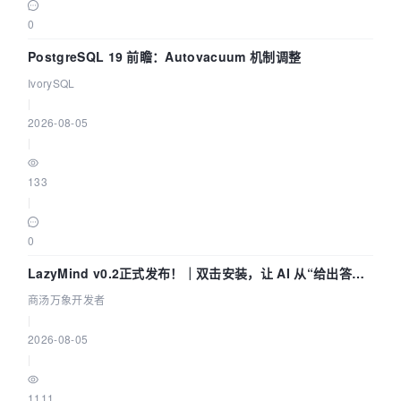
0
PostgreSQL 19 前瞻：Autovacuum 机制调整
IvorySQL
|
2026-08-05
|
133
|
0
LazyMind v0.2正式发布！｜双击安装，让 AI 从“给出答案”
走到“完成交付”
商汤万象开发者
|
2026-08-05
|
1111