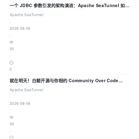
一个 JDBC 参数引发的架构演进：Apache SeaTunnel 如何
解决数据同步中的“定时 Flush”难题
Apache SeaTunnel
|
2026-08-06
|
30
|
0
就在明天！白鲸开源与你相约 Community Over Code
Asia 2026 主题演讲！
Apache SeaTunnel
|
2026-08-06
|
39
|