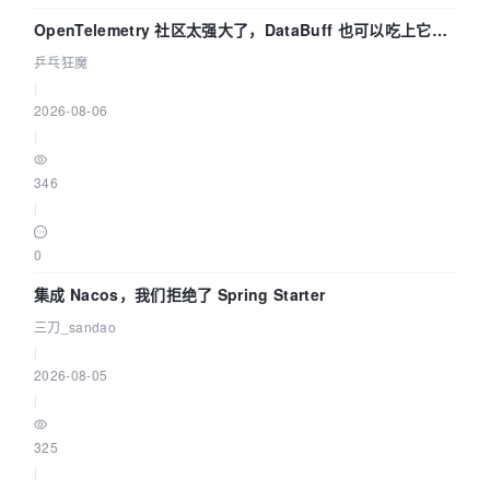
OpenTelemetry 社区太强大了，DataBuff 也可以吃上它的
eBPF 链路了
乒乓狂魔
|
2026-08-06
|
346
|
0
集成 Nacos，我们拒绝了 Spring Starter
三刀_sandao
|
2026-08-05
|
325
|