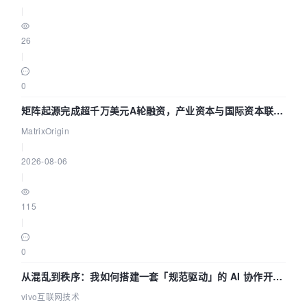
|
26
|
0
矩阵起源完成超千万美元A轮融资，产业资本与国际资本联手
押注企业级AI基础设施赛道
MatrixOrigin
|
2026-08-06
|
115
|
0
从混乱到秩序：我如何搭建一套「规范驱动」的 AI 协作开发
体系
vivo互联网技术