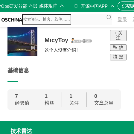
媒体矩阵
vOps研发效能
开源中国APP
切
登录
+ 关
注
MicyToy
私 信
这个人没有介绍！
拉 黑
基础信息
7
1
1
0
经验值
粉丝
关注
文章总量
技术雷达