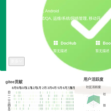
技术雷达
专长领域：Java EE, Android
开发平台：软件测试/QA, 运维/系统/网络管理, 移动开
发, 大数据
开源作品
BookStack
DocHub
Boo
暂无描述
暂无描述
暂无描述
更多
用户活跃度
gitee贡献