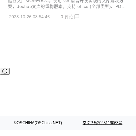
魔豆文库MOREDOC，使用 Go 语言开发实现的文库解决方
: nuxt2 + element-ui Database : MySQL 5.7+ 升级日志 社
案，dochub文库的重构版本，支持 office (全部类型)、PD
区版(开源版)升级日志 增加用户注册时邮箱验证控制（在 ...
F、TXT、EPUB、MOBI 等多种文档格式的在线阅读浏览，支
2023-10-26 08:54:46
0
评论
持无限级分类、文档批量上传、文档批量转换、全文搜索、云
存储、网络爬虫、VIP、手机号登录注册以及支付宝和微信支
付等功能，拥有简洁美观的用户视觉和功能体验，以及配套的
微信小程序。 技术栈 Golang ：gin + gRPC + GORM Vue.js
: nuxt2 + element-ui Database : MySQL 5.7+ 升级日志 社
区版(开源版)升级日志 修复网站无友链时，首页打不开的问...
©OSCHINA(OSChina.NET)
京ICP备2025119063号