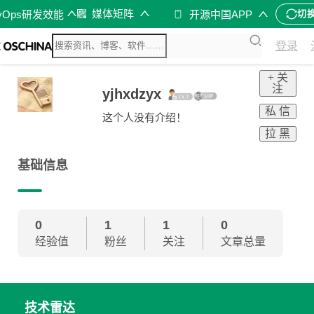
媒体矩阵
vOps研发效能
开源中国APP
切
登录
+ 关
注
yjhxdzyx
私 信
这个人没有介绍！
拉 黑
基础信息
0
1
1
0
经验值
粉丝
关注
文章总量
技术雷达