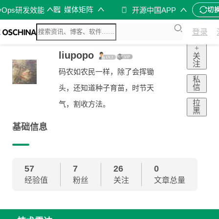
媒体矩阵
vOps研发效能
开源中国APP
切
登录
+
liupopo
关
注
码农如农民一样，除了会挥锄
私
信
头，还知道种子育苗，时节天
拉
气，割收方法。
黑
基础信息
57
7
26
0
经验值
粉丝
关注
文章总量