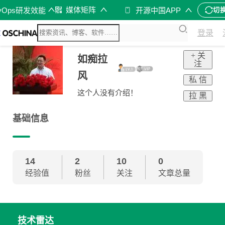
媒体矩阵
vOps研发效能
开源中国APP
切
登录
+ 关
如痴拉
注
风
私 信
这个人没有介绍！
拉 黑
基础信息
14
2
10
0
经验值
粉丝
关注
文章总量
技术雷达