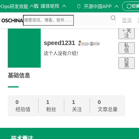
媒体矩阵
vOps研发效能
开源中国APP
切
登录
+ 关
注
speed1231
私
信
这个人没有介绍！
拉
黑
基础信息
0
1
1
0
经验值
粉丝
关注
文章总量
技术雷达