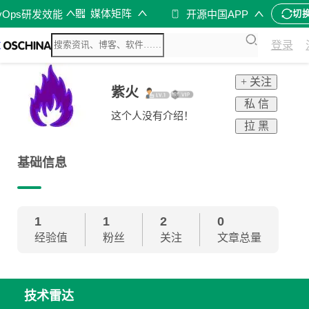
媒体矩阵
vOps研发效能
开源中国APP
切
登录
+ 关注
紫火
私 信
这个人没有介绍！
拉 黑
基础信息
1
1
2
0
经验值
粉丝
关注
文章总量
技术雷达