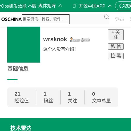
媒体矩阵
vOps研发效能
开源中国APP
切
登录
+ 关
注
wrskook
私 信
这个人没有介绍！
拉 黑
基础信息
21
1
1
0
经验值
粉丝
关注
文章总量
技术雷达