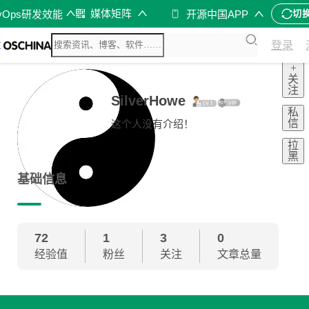
媒体矩阵
vOps研发效能
开源中国APP
切
登录
+
关
注
SilverHowe
私
信
这个人没有介绍！
拉
黑
基础信息
72
1
3
0
经验值
粉丝
关注
文章总量