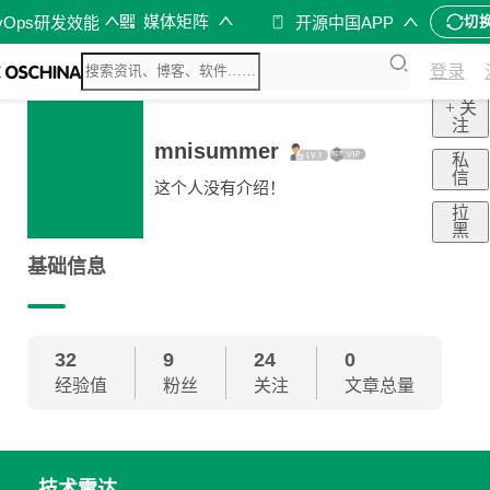
媒体矩阵
vOps研发效能
开源中国APP
切
登录
+ 关
注
mnisummer
私
信
这个人没有介绍！
拉
黑
基础信息
32
9
24
0
经验值
粉丝
关注
文章总量
技术雷达