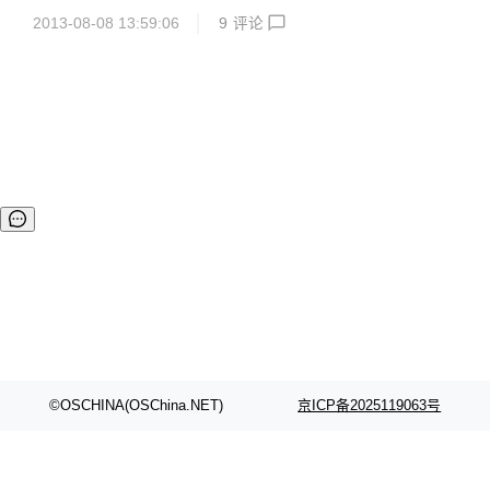
es 和 mymysql 驱动支持; 2. 在Postgres中支持原始SQL语句
2013-08-08 13:59:06
9
评论
中使用 ` 和 ? 符号; 3. 新增Cols, StoreEngine, Charset 函
数； 4. SQL语句打印支持io.Writer接口，默认打印到控制
台； 5. 新增更多的字段类型支持，详见 映射规则； 6. 删除
废弃的MakeSession和Create函数。
©OSCHINA(OSChina.NET)
京ICP备2025119063号