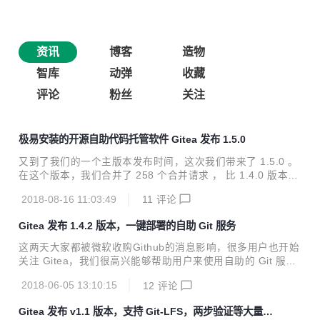
资讯
博客
造物
智库
动弹
收藏
评论
粉丝
关注
极易安装的开源自助代码托管软件 Gitea 发布 1.5.0
又到了我们的一个主版本发布时间，这次我们带来了 1.5.0 。
在这个版本，我们合并了 258 个合并请求 ， 比 1.4.0 版本的
236 还要多一点。 你可以从 下载页面 选择对应的平台，下载
2018-08-16 11:03:49
11
评论
预编译版本。你可以查看 安装向导 来了解如何安装。 感谢所
有来自 Open Collective 的资助者，他们帮助我们可以发布更
Gitea 发布 1.4.2 版本，一键部署的自助 Git 服务
好的版本。 下面介绍 1.5.0 版本的更新内容： 主题 (#3711)
现在你可以使用主题来组织你的Git仓库，这个功能类似你在G
这两天大家都被微软收购Github的消息影响，很多用户也开始
ithub上用到的功能。 感谢 @lunny 表情提示 (#3433) 工单编
关注 Gitea，我们很高兴能够帮助用户来使用自助的 Git 服
辑器现在提供提示来完成表情的输入，类似 1.4.0 中的 @
务。也非常感谢那些对我们在 Open Collective 进行捐助的
某...
2018-06-05 13:10:15
12
评论
人，这将让我们更好的完善软件。 在Gitea 1.4.2 版本中，我
们修复了一些 Bug，合并了 13 个合并请求 。 你可以从我们
Gitea 发布 v1.1 版本，支持 Git-LFS，两步验证等大量改
的官方下载站 dl.gitea.io 选择适合你的操作系统和硬件平台下