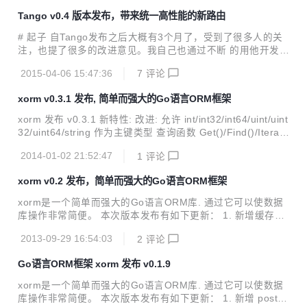
文档。更多信息请访问官网https://gitea.io 和 github https://
Tango v0.4 版本发布，带来统一高性能的新路由
github.com/go-gitea 变更日志（以下为英文） BREAKING
We have various changes on the API, scripting against AP
# 起子 自Tango发布之后大概有3个月了，受到了很多人的关
I must be updated FEATURE Show las...
注，也提了很多的改进意见。我自己也通过不断 的用他开发，
从而发现问题，不断改进。昨天我发布了0.4.0版本，很明
2015-04-06 15:47:36
7
评论
显，最近版本号升得比较快。 从0.3到0.4，最重大的改变是路
由方面的。路由基本上完全重写，目前路由变得更统一，更灵
xorm v0.3.1 发布, 简单而强大的Go语言ORM框架
活，性能上也有不少提升。来看看新的路由如何使用。 # 新路
由 目前支持4种路由，静态路由，命名路由，Catch-All路由，
xorm 发布 v0.3.1 新特性: 改进: 允许 int/int32/int64/uint/uint
正则路由。下面分别说说4种路由： ## 静态路由 静态路由是
32/uint64/string 作为主键类型 查询函数 Get()/Find()/Iterate
最普遍的，默认的net/http目前只支持静态路由，比如： ```G
() 在性能上的改进 支持 MSSQL DB 通过 ODBC 驱动 (githu
o tango.Get("/", new(Action))...
2014-01-02 21:52:47
1
评论
b.com/lunny/godbc); 通过多个pk标记支持联合主键; 新增 Ro
ws() API 用来遍历查询结果，该函数提供了类似sql.Rows的
xorm v0.2 发布，简单而强大的Go语言ORM框架
相似用法，可作为 Iterate() API 的可选替代； ORM 结构体现
在允许内建类型的指针作为成员，使得数据库为null成为可
xorm是一个简单而强大的Go语言ORM库. 通过它可以使数据
能； Before 和 After...
库操作非常简便。 本次版本发布有如下更新： 1. 新增缓存支
持，查询速度提升3-5倍； 2. 新增数据库表和Struct同名的映
2013-09-29 16:54:03
2
评论
射方式； 3. 新增Sync同步表结构；
Go语言ORM框架 xorm 发布 v0.1.9
xorm是一个简单而强大的Go语言ORM库. 通过它可以使数据
库操作非常简便。 本次版本发布有如下更新： 1. 新增 postgr