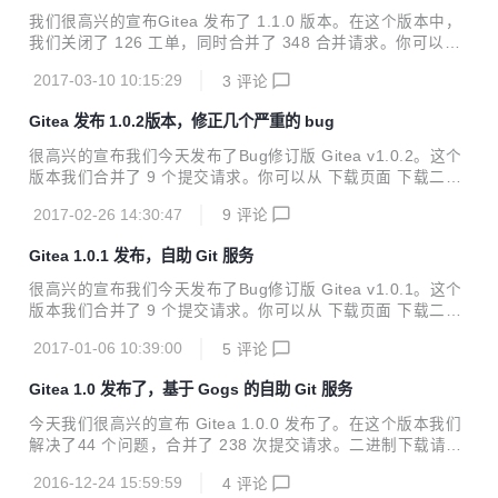
进
载预编译版本。更多关于安装的细节请见 安装向导。也非常欢
我们很高兴的宣布Gitea 发布了 1.1.0 版本。在这个版本中，
迎有能力的开发者加入到Gitea社区。 Changelog BUGFIXES
我们关闭了 126 工单，同时合并了 348 合并请求。你可以从
Adjust z-index for floating labels ...
下载页面 根据你所处的平台和架构下载预编译版本。更多安装
2017-03-10 10:15:29
3
评论
详情请参考 安装向导 。 新版本支持 Git-LFS，两步验证，M
SSQL，Github 登录等大量改进。 日志： 改变 The SSH key
Gitea 发布 1.0.2版本，修正几个严重的 bug
s can potentially break, make sure to regenerate the auth
orized keys 特性 Git LFSv2 support #122 API endpoints fo
很高兴的宣布我们今天发布了Bug修订版 Gitea v1.0.2。这个
r repo watching #191 S...
版本我们合并了 9 个提交请求。你可以从 下载页面 下载二进
制文件，注意选择适合你的平台。更多详细安装信息请参见 安
2017-02-26 14:30:47
9
评论
装向导. 变更日志 BUGFIXES Fixed issue counter #882 Fix
ed XSS vulnerability on wiki page #955 Add data dir witho
Gitea 1.0.1 发布，自助 Git 服务
ut session to dump #587 Fixed wiki page renaming #958
Drop default console logger if not required #960 ...
很高兴的宣布我们今天发布了Bug修订版 Gitea v1.0.1。这个
版本我们合并了 9 个提交请求。你可以从 下载页面 下载二进
制文件，注意选择适合你的平台。更多详细安装信息请参见 安
2017-01-06 10:39:00
5
评论
装向导.本次更新内容如下： 修复 Bug: Fixed localized MIN_
PASSWORD_LENGTH #501 Fixed 500 error on organizati
Gitea 1.0 发布了，基于 Gogs 的自助 Git 服务
on delete #507 Ignore empty wiki repo on migrate #544 P
roper check access for forking #563 Fix SSH domain on in
今天我们很高兴的宣布 Gitea 1.0.0 发布了。在这个版本我们
stal...
解决了44 个问题，合并了 238 次提交请求。二进制下载请访
问 下载页面，根据您的操作系统和架构进行选择，进一步的安
2016-12-24 15:59:59
4
评论
装信息请访问 安装文档。如果您是从Gogs升级的请访问 迁移