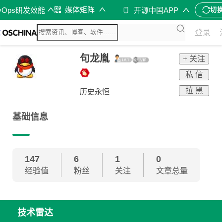
媒体矩阵
vOps研发效能
开源中国APP
切
登录
句龙胤
+ 关注
私 信
拉 黑
历史永恒
基础信息
147
6
1
0
经验值
粉丝
关注
文章总量
技术雷达