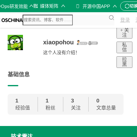
媒体矩阵
vOps研发效能
开源中国APP
切
登录
+ 关
注
xiaopohou
私
信
这个人没有介绍！
拉
黑
基础信息
1
1
3
0
经验值
粉丝
关注
文章总量
技术雷达