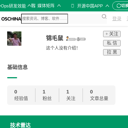
媒体矩阵
vOps研发效能
开源中国APP
切
登录
+ 关注
锦毛鼠
私 信
这个人没有介绍！
拉 黑
基础信息
0
1
1
0
经验值
粉丝
关注
文章总量
技术雷达