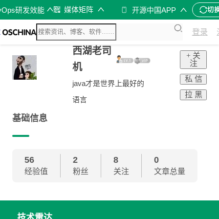
媒体矩阵
vOps研发效能
开源中国APP
切
登录
西湖老司
+ 关
注
机
私 信
java才是世界上最好的
拉 黑
语言
基础信息
56
2
8
0
经验值
粉丝
关注
文章总量
技术雷达