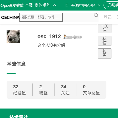
媒体矩阵
vOps研发效能
开源中国APP
切
登录
+ 关
注
osc_1912
私
信
这个人没有介绍！
拉
黑
基础信息
32
2
34
0
经验值
粉丝
关注
文章总量
技术雷达