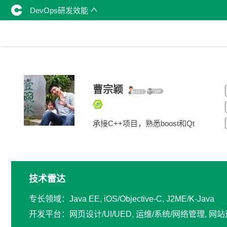
DevOps研发效能
曹宗颖
承接C++项目，熟悉boost和Qt
技术雷达
专长领域：Java EE, iOS/Objective-C, J2ME/K-Java
开发平台：网页设计/UI/UED, 运维/系统/网络管理, 