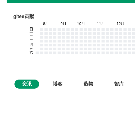
gitee贡献
资讯
博客
造物
智库