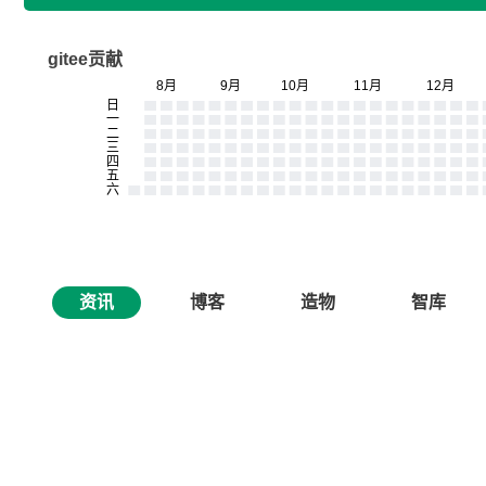
gitee贡献
资讯
博客
造物
智库