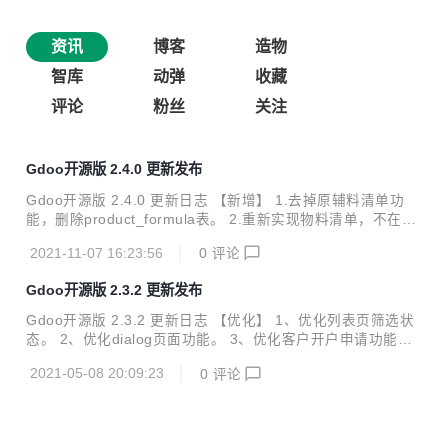
资讯
博客
造物
智库
动弹
收藏
评论
粉丝
关注
Gdoo开源版 2.4.0 更新发布
Gdoo开源版 2.4.0 更新日志 【新增】 1.去掉原辅料清单功
能，删除product_formula表。 2.重新实现物料清单，不在单
独建立原辅料表，采用产品关联机制。 3.修改生产计划BOM
2021-11-07 16:23:56
0
评论
计算逻辑，配合新的物料清单计算原料使用功能。 4.首页加入
客户统计部件。 4.首页加入客户联系人统计部件。 4.首页加
Gdoo开源版 2.3.2 更新发布
入销售订单统计部件。 【修复】 1.角色权限分配提交保存部
分丢失 2.销售订单参照未发货订单字段不完整 【下载地址】
Gdoo开源版 2.3.2 更新日志 【优化】 1、优化列表页筛选状
码云下载地址：https://gitee.com/hawind/gdoo Github下载
态。 2、优化dialog页面功能。 3、优化客户开户申请功能。
地址：https://github.com/hawind/gdoo
4、优化客户模块外部接口。 5、优化开票单位外部接口 【修
2021-05-08 20:09:23
0
评论
复】 1、修复列表页无法筛选状态。 2、修复应用权限无子表
时报错。 3、修复专题讨论无法使用。 4、修复客户新建时报
错。 5、修复其他已知bug。 【下载地址】 Github下载地
址：https://github.com/hawind/gdoo 码云下载地址：https://