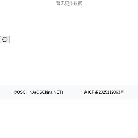
gitee.com/hawind/gdoo
暂无更多数据
©OSCHINA(OSChina.NET)
京ICP备2025119063号