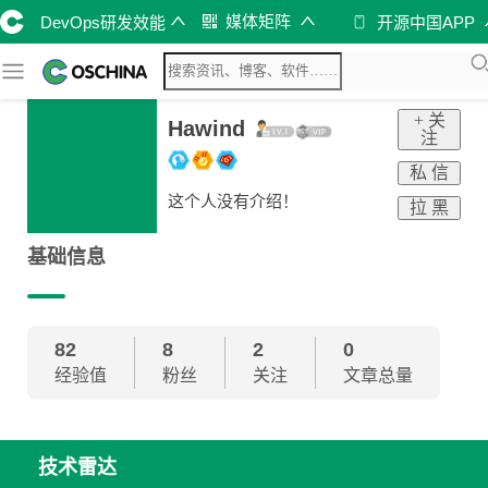
媒体矩阵
DevOps研发效能
开源中国APP
+ 关
Hawind
注
私 信
这个人没有介绍！
拉 黑
基础信息
82
8
2
0
经验值
粉丝
关注
文章总量
技术雷达