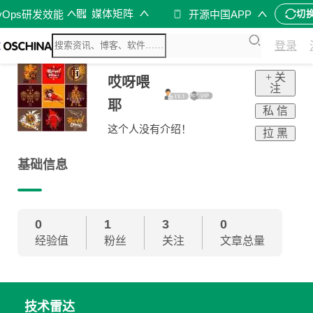
媒体矩阵
vOps研发效能
开源中国APP
切
登录
+ 关
哎呀喂
注
耶
私 信
这个人没有介绍！
拉 黑
基础信息
0
1
3
0
经验值
粉丝
关注
文章总量
技术雷达