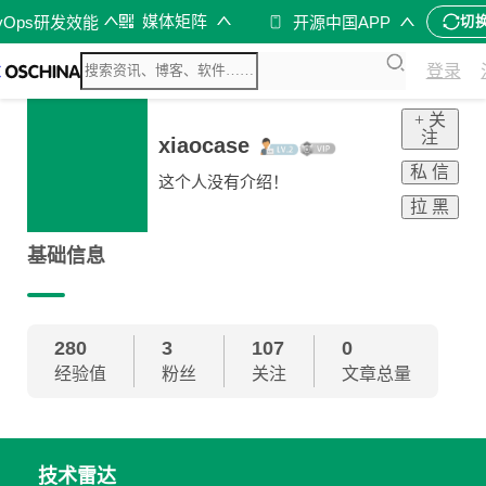
媒体矩阵
vOps研发效能
开源中国APP
切
登录
+ 关
注
xiaocase
私 信
这个人没有介绍！
拉 黑
基础信息
280
3
107
0
经验值
粉丝
关注
文章总量
技术雷达