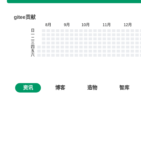
gitee贡献
资讯
博客
造物
智库