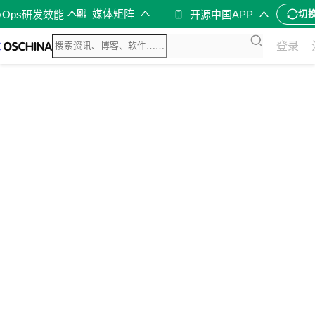
媒体矩阵
vOps研发效能
开源中国APP
切
登录