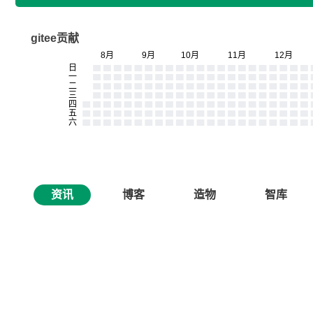
gitee贡献
资讯
博客
造物
智库