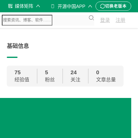
媒体矩阵
开源中国APP
切换老版本
登录
注册
基础信息
75
5
24
0
经验值
粉丝
关注
文章总量