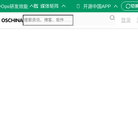
媒体矩阵
vOps研发效能
开源中国APP
切
登录