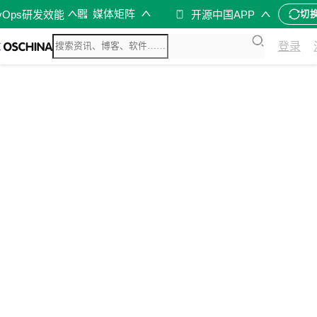
媒体矩阵
vOps研发效能
开源中国APP
切
登录